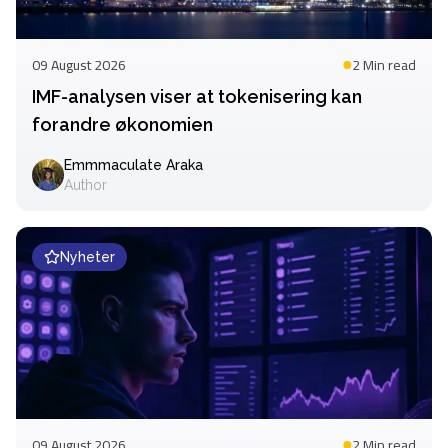
09 August 2026
2 Min
read
IMF-analysen viser at tokenisering kan
forandre økonomien
Emmmaculate Araka
Author
Nyheter
09 August 2026
2 Min
read