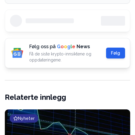
Følg oss på
G
o
o
g
l
e
News
Følg
Få de siste krypto-innsiktene og
oppdateringene.
Relaterte innlegg
Nyheter