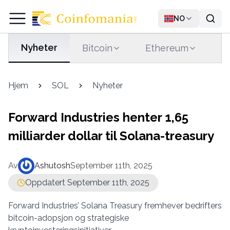
NO
Nyheter
Bitcoin
Ethereum
T
Hjem
SOL
Nyheter
Forward Industries henter 1,65
milliarder dollar til Solana-treasury
Av
Ashutosh
September 11th, 2025
Oppdatert September 11th, 2025
Forward Industries’ Solana Treasury fremhever bedrifters
bitcoin-adopsjon og strategiske