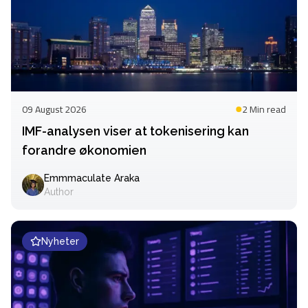
09 August 2026
2 Min
read
IMF-analysen viser at tokenisering kan
forandre økonomien
Emmmaculate Araka
Author
Nyheter