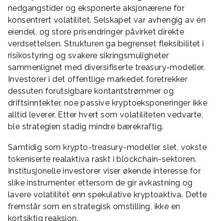
nedgangstider og eksponerte aksjonærene for
konsentrert volatilitet. Selskapet var avhengig av én
eiendel, og store prisendringer påvirket direkte
verdsettelsen. Strukturen ga begrenset fleksibilitet i
risikostyring og svakere sikringsmuligheter
sammenlignet med diversifiserte treasury-modeller.
Investorer i det offentlige markedet foretrekker
dessuten forutsigbare kontantstrømmer og
driftsinntekter, noe passive kryptoeksponeringer ikke
alltid leverer. Etter hvert som volatiliteten vedvarte,
ble strategien stadig mindre bærekraftig.
Samtidig som krypto-treasury-modeller slet, vokste
tokeniserte realaktiva raskt i blockchain-sektoren.
Institusjonelle investorer viser økende interesse for
slike instrumenter, ettersom de gir avkastning og
lavere volatilitet enn spekulative kryptoaktiva. Dette
fremstår som en strategisk omstilling, ikke en
kortsiktig reaksjon.