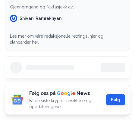
Gjennomgang og faktasjekk av:
Shivani Ramrakhyani
Les mer om våre redaksjonelle retningslinjer og
standarder her.
Følg oss på
G
o
o
g
l
e
News
Følg
Få de siste krypto-innsiktene og
oppdateringene.