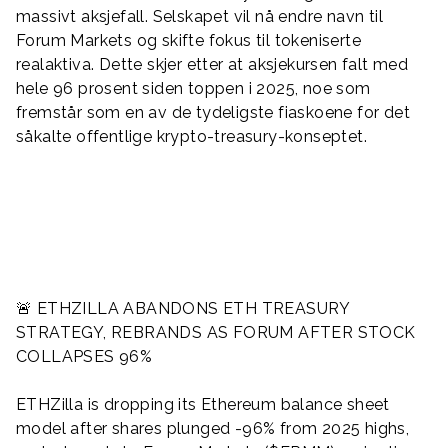
massivt aksjefall. Selskapet vil nå endre navn til
Forum Markets og skifte fokus til tokeniserte
realaktiva. Dette skjer etter at aksjekursen falt med
hele 96 prosent siden toppen i 2025, noe som
fremstår som en av de tydeligste fiaskoene for det
såkalte offentlige krypto-treasury-konseptet.
🚨 ETHZILLA ABANDONS ETH TREASURY
STRATEGY, REBRANDS AS FORUM AFTER STOCK
COLLAPSES 96%
ETHZilla is dropping its Ethereum balance sheet
model after shares plunged -96% from 2025 highs,