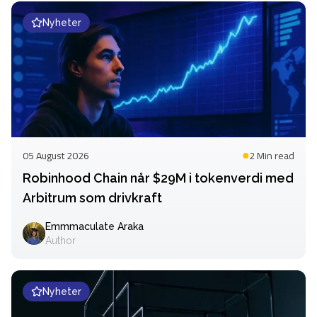
Nyheter
05 August 2026
2 Min
read
Robinhood Chain når $29M i tokenverdi med
Arbitrum som drivkraft
Emmmaculate Araka
Author
Nyheter