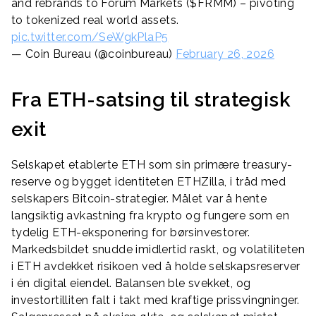
and rebrands to Forum Markets ($FRMM) – pivoting
to tokenized real world assets.
pic.twitter.com/SeWgkPlaP5
— Coin Bureau (@coinbureau)
February 26, 2026
Fra ETH-satsing til strategisk
exit
Selskapet etablerte ETH som sin primære treasury-
reserve og bygget identiteten ETHZilla, i tråd med
selskapers Bitcoin-strategier. Målet var å hente
langsiktig avkastning fra krypto og fungere som en
tydelig ETH-eksponering for børsinvestorer.
Markedsbildet snudde imidlertid raskt, og volatiliteten
i ETH avdekket risikoen ved å holde selskapsreserver
i én digital eiendel. Balansen ble svekket, og
investortilliten falt i takt med kraftige prissvingninger.