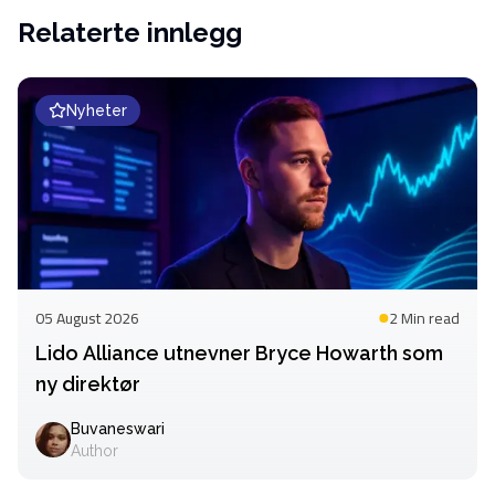
Relaterte innlegg
Nyheter
05 August 2026
2 Min
read
Lido Alliance utnevner Bryce Howarth som
ny direktør
Buvaneswari
Author