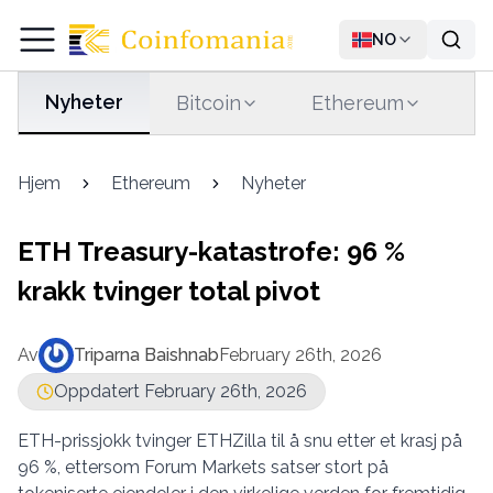
NO
Nyheter
Bitcoin
Ethereum
T
Hjem
Ethereum
Nyheter
ETH Treasury-katastrofe: 96 %
krakk tvinger total pivot
Av
Triparna Baishnab
February 26th, 2026
Oppdatert February 26th, 2026
ETH-prissjokk tvinger ETHZilla til å snu etter et krasj på
96 %, ettersom Forum Markets satser stort på