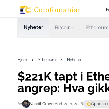
P
Nyheter
Bitcoin
Ethereum
Hjem
Ethereum
Nyheter
$221K tapt i Et
angrep: Hva gikk
Av
Vandit Grover
April 20th, 2026
Oppdatert