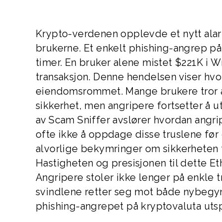
Krypto-verdenen opplevde et nytt alar
brukerne. Et enkelt phishing-angrep på 
timer. En bruker alene mistet $221K i W
transaksjon. Denne hendelsen viser hvor
eiendomsrommet. Mange brukere tror at
sikkerhet, men angripere fortsetter å 
av Scam Sniffer avslører hvordan angri
ofte ikke å oppdage disse truslene før
alvorlige bekymringer om sikkerheten 
Hastigheten og presisjonen til dette 
Angripere stoler ikke lenger på enkle t
svindlene retter seg mot både nybegyn
phishing-angrepet på kryptovaluta utsp