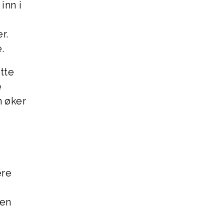
inn i
r.
.
tte
e
n øker
ere
den