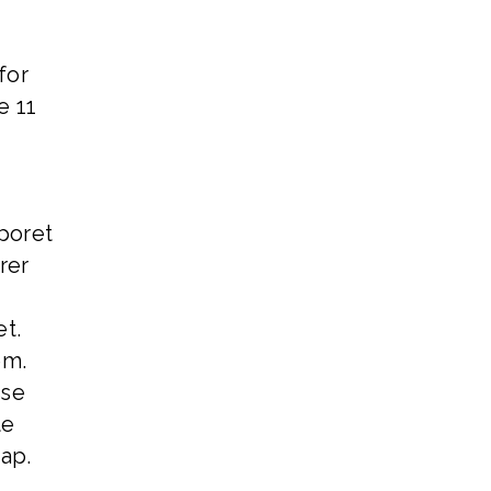
for
e 11
poret
rer
r
t.
em.
sse
te
ap.