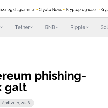
riser og diagrammer
Crypto News
Kryptoprogno­ser
Kry
Tether
BNB
Ripple
So
hereum phishing-
 galt
 April 20th, 2026