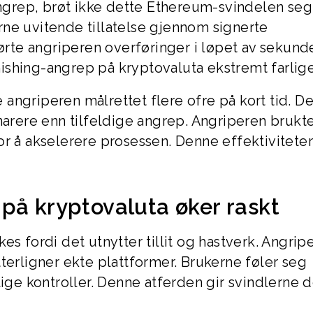
angrep, brøt ikke dette Ethereum-svindelen seg 
ne uvitende tillatelse gjennom signerte
førte angriperen overføringer i løpet av sekunde
ishing-angrep på kryptovaluta ekstremt farlige
angriperen målrettet flere ofre på kort tid. De
narere enn tilfeldige angrep. Angriperen brukt
or å akselerere prosessen. Denne effektivitete
på kryptovaluta øker raskt
es fordi det utnytter tillit og hastverk. Angrip
terligner ekte plattformer. Brukerne føler seg
lige kontroller. Denne atferden gir svindlerne 