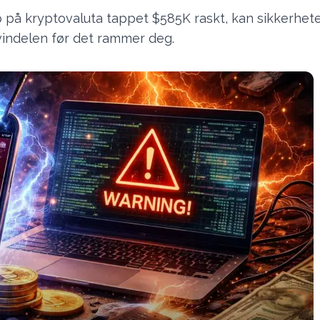
på kryptovaluta tappet $585K raskt, kan sikkerheten
ndelen før det rammer deg.