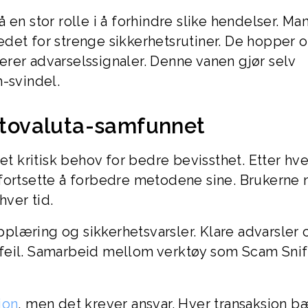
 en stor rolle i å forhindre slike hendelser. Ma
det for strenge sikkerhetsrutiner. De hopper 
rer advarselssignaler. Denne vanen gjør selv
m-svindel.
yptovaluta-samfunnet
kritisk behov for bedre bevissthet. Etter hve
 fortsette å forbedre metodene sine. Brukerne
hver tid.
plæring og sikkerhetsvarsler. Klare advarsler 
feil. Samarbeid mellom verktøy som Scam Snif
jon
, men det krever ansvar. Hver transaksjon b