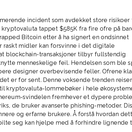
merende incident som avdekket store risikoer 
kryptovaluta tappet $585K fra fire ofre på bar
rapped Bitcoin etter å ha signert en ondsinnet
 raskt midler kan forsvinne i det digitale
 blockchain-transaksjoner tilbyr fullstendig
utnytte menneskelige feil. Hendelsen som ble s
pere designer overbevisende feller. Ofrene kla
 det er for sent. Denne voksende trenden reise
til kryptovaluta-lommebøker i hele økosysteme
Ethereum-svindelen fremhever et dypere probl
riks, de bruker avanserte phishing-metoder. Di
nere og erfarne brukere. Å forstå hvordan det
ilte seg kan hjelpe med å forhindre lignende t