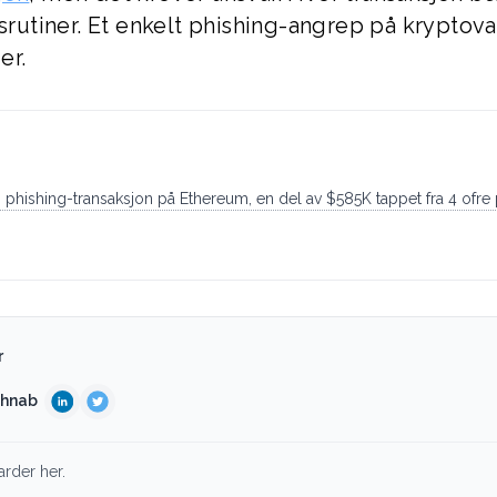
tsrutiner. Et enkelt phishing-angrep på kryptova
er.
 phishing-transaksjon på Ethereum, en del av $585K tappet fra 4 ofre
r
shnab
arder her.