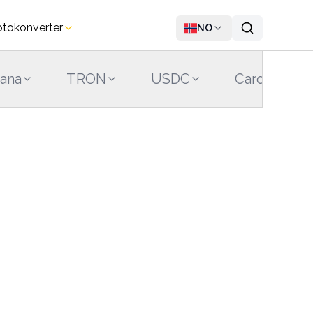
ptokonverter
NO
lana
TRON
USDC
Cardano