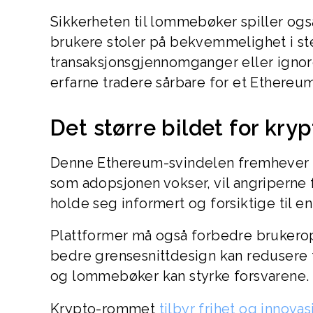
Sikkerheten til lommebøker spiller også
brukere stoler på bekvemmelighet i ste
transaksjonsgjennomganger eller ignore
erfarne tradere sårbare for et Ethereu
Det større bildet for kr
Denne Ethereum-svindelen fremhever et 
som adopsjonen vokser, vil angriperne
holde seg informert og forsiktige til en
Plattformer må også forbedre brukerop
bedre grensesnittdesign kan redusere 
og lommebøker kan styrke forsvarene.
Krypto-rommet
tilbyr frihet og innovas