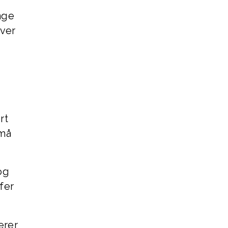
nge
over
rt
 må
og
fer
ærer