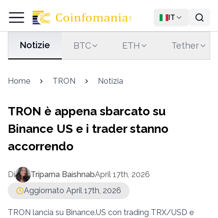
IT
Notizie
BTC
ETH
Tether
Home
TRON
Notizia
TRON è appena sbarcato su
Binance US e i trader stanno
accorrendo
Di
Triparna Baishnab
April 17th, 2026
Aggiornato April 17th, 2026
TRON lancia su Binance.US con trading TRX/USD e