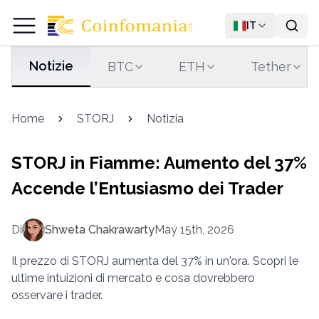
IT
Notizie
BTC
ETH
Tether
Home
STORJ
Notizia
STORJ in Fiamme: Aumento del 37%
Accende l’Entusiasmo dei Trader
Di
Shweta Chakrawarty
May 15th, 2026
Il prezzo di STORJ aumenta del 37% in un'ora. Scopri le
ultime intuizioni di mercato e cosa dovrebbero
osservare i trader.