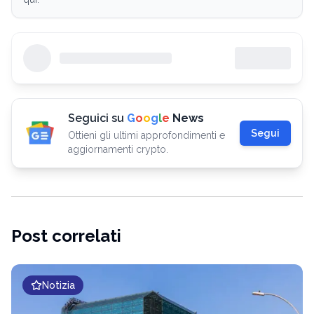
Seguici su
G
o
o
g
l
e
News
Segui
Ottieni gli ultimi approfondimenti e
aggiornamenti crypto.
Post correlati
Notizia