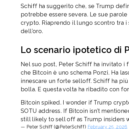
Schiff ha suggerito che, se Trump defin
potrebbe essere severa. Le sue parole
crypto. Riaprendo il lungo scontro tra i 
dell’oro.
Lo scenario ipotetico di 
Nel suo post, Peter Schiff ha invitato 
che Bitcoin è uno schema Ponzi. Ha la
innescare un forte selloff. Schiff ha pi
bolla. E questa volta ha ribadito con for
Bitcoin spiked. I wonder if Trump crypt
SOTU address. If Bitcoin isn’t mentioned at
still likely to sell off as Trump inside
— Peter Schiff (@PeterSchiff)
February 25, 2026