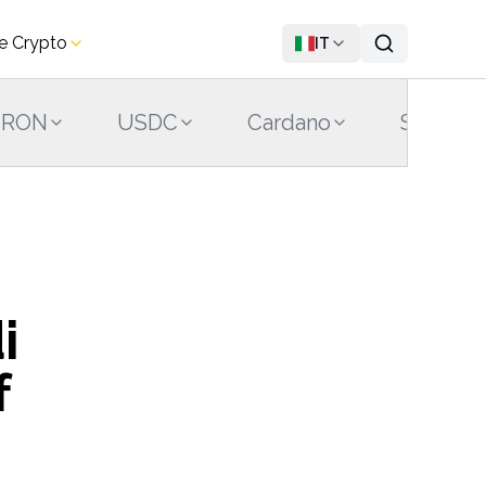
re Crypto
IT
TRON
USDC
Cardano
Sui
i
f