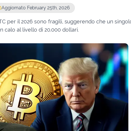
Aggiornato February 25th, 2026
TC per il 2026 sono fragili, suggerendo che un singol
alo al livello di 20.000 dollari.