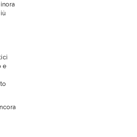
Finora
Più
ici
o e
rto
ancora