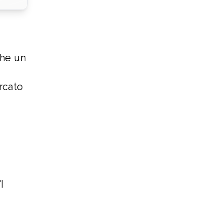
che un
ercato
I