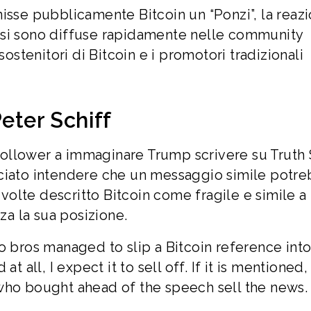
isse pubblicamente Bitcoin un “Ponzi”, la reaz
 si sono diffuse rapidamente nelle community
sostenitori di Bitcoin e i promotori tradizionali
Peter Schiff
i follower a immaginare Trump scrivere su Truth 
sciato intendere che un messaggio simile potr
ù volte descritto Bitcoin come fragile e simile a
za la sua posizione.
o bros managed to slip a Bitcoin reference into
 all, I expect it to sell off. If it is mentioned, 
rs who bought ahead of the speech sell the news.