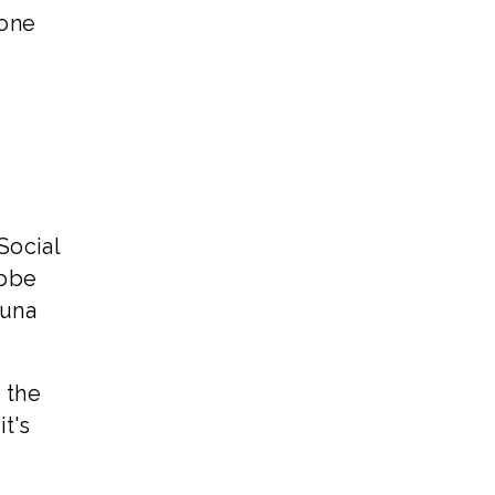
ione
Social
ebbe
 una
 the
it's