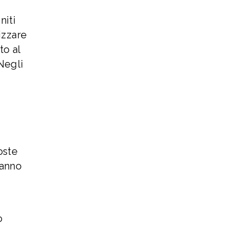
niti
izzare
to al
 Negli
oste
hanno
o