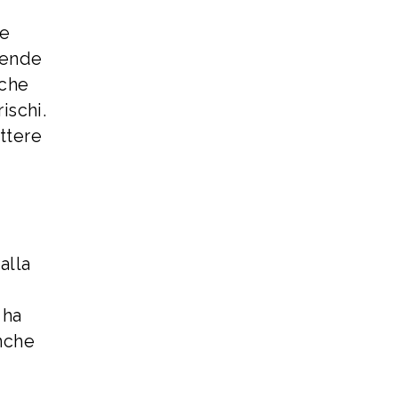
re
rende
 che
ischi.
ttere
alla
 ha
anche