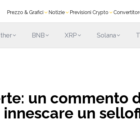
Prezzo & Grafici
Notizie
Previsioni Crypto
Convertito
ther
BNB
XRP
Solana
erte: un commento d
innescare un sellof