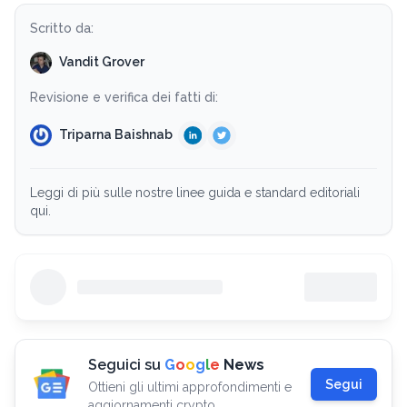
Scritto da:
Vandit Grover
Revisione e verifica dei fatti di:
Triparna Baishnab
Leggi di più sulle nostre linee guida e standard editoriali
qui.
Seguici su
G
o
o
g
l
e
News
Segui
Ottieni gli ultimi approfondimenti e
aggiornamenti crypto.