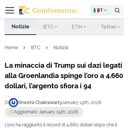
IT
Notizie
BTC
ETH
Tether
Home
BTC
Notizia
La minaccia di Trump sui dazi legati
alla Groenlandia spinge l’oro a 4.660
dollari, l’argento sfiora i 94
Di
Shweta Chakrawarty
January 19th, 2026
Aggiornato January 19th, 2026
L'oro ha raggiunto il record di 4.660 dollari dopo che il