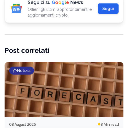
Seguici su
G
o
o
g
l
e
News
Segui
Ottieni gli ultimi approfondimenti e
aggiornamenti crypto.
Post correlati
Notizia
08 August 2026
3 Min
read