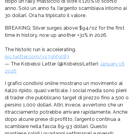
dopo un rally massiccio di oltre il 120% lo scorso
anno. Solo un anno fa, l’argento scambiava intorno ai
30 dollari. Ora ha triplicato il valore.
BREAKING: Silver surges above $94/oz for the first
time in history, now up another +31% in 2026.
The historic run is accelerating.
pic.twitter.com/vs79hf9tB3
— The Kobeissi Letter (@KobeissiLetter)
January 18,
2026
I grafici condivisi online mostrano un movimento al
rialzo ripido, quasi verticale. I social media sono pieni
di trader che pubblicano target di prezzo fino a 500 o
persino 1.000 dollari. Altri, invece, avvertono che un
ritracciamento potrebbe arrivare rapidamente. Anche
dopo alcune prese di profitto, l’argento continua a
scambiare nella fascia 89-93 dollari. Questo
mantiene solidi i guadagni settimanali e mensili.