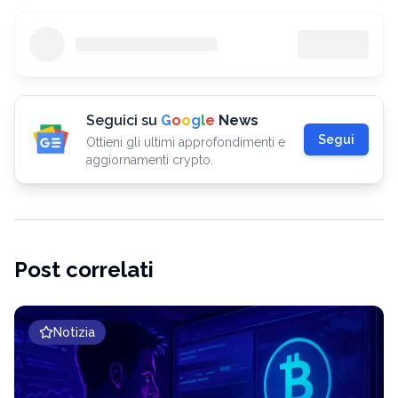
Seguici su
G
o
o
g
l
e
News
Segui
Ottieni gli ultimi approfondimenti e
aggiornamenti crypto.
Post correlati
Notizia