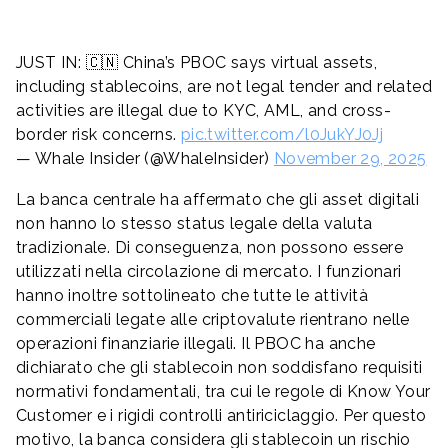
JUST IN: 🇨🇳 China’s PBOC says virtual assets,
including stablecoins, are not legal tender and related
activities are illegal due to KYC, AML, and cross-
border risk concerns.
pic.twitter.com/l0JukYJ0Jj
— Whale Insider (@WhaleInsider)
November 29, 2025
La banca centrale ha affermato che gli asset digitali
non hanno lo stesso status legale della valuta
tradizionale. Di conseguenza, non possono essere
utilizzati nella circolazione di mercato. I funzionari
hanno inoltre sottolineato che tutte le attività
commerciali legate alle criptovalute rientrano nelle
operazioni finanziarie illegali. Il PBOC ha anche
dichiarato che gli stablecoin non soddisfano requisiti
normativi fondamentali, tra cui le regole di
Know Your
Customer
e i rigidi controlli antiriciclaggio. Per questo
motivo, la banca considera gli stablecoin un rischio