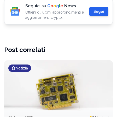
Seguici su
G
o
o
g
l
e
News
Segui
Ottieni gli ultimi approfondimenti e
aggiornamenti crypto.
Post correlati
Notizia