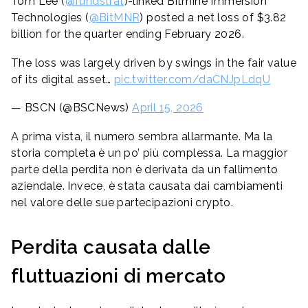
Tom Lee (
@fundstrat
)-linked Bitmine Immersion
Technologies (
@BitMNR
) posted a net loss of $3.82
billion for the quarter ending February 2026.
The loss was largely driven by swings in the fair value
of its digital asset…
pic.twitter.com/daCNJpLdqU
— BSCN (@BSCNews)
April 15, 2026
A prima vista, il numero sembra allarmante. Ma la
storia completa è un po’ più complessa. La maggior
parte della perdita non è derivata da un fallimento
aziendale. Invece, è stata causata dai cambiamenti
nel valore delle sue partecipazioni crypto.
Perdita causata dalle
fluttuazioni di mercato