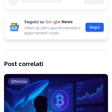
Seguici su
G
o
o
g
l
e
News
Segui
Ottieni gli ultimi approfondimenti e
aggiornamenti crypto.
Post correlati
Notizia