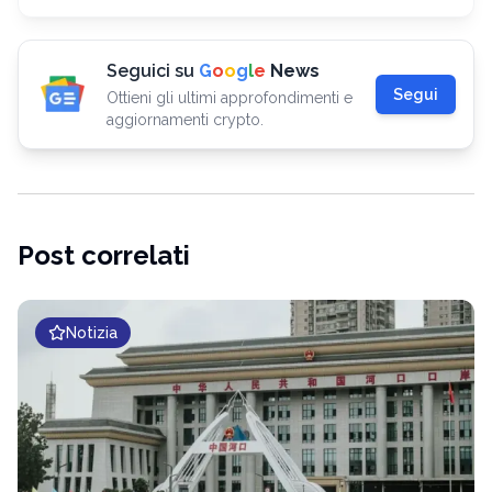
Seguici su
G
o
o
g
l
e
News
Segui
Ottieni gli ultimi approfondimenti e
aggiornamenti crypto.
Post correlati
Notizia