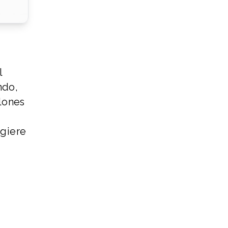
l
ndo,
lones
ugiere