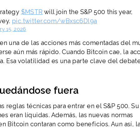
trategy
$MSTR
will join the S&P 500 this year,
rvey.
pic.twitter.com/wBxsc6Dl9a
ry 15, 2026
 en una de las acciones más comentadas del m
se aún más rápido. Cuando Bitcoin cae, la ac
 Esa volatilidad es una parte clave del debat
quedándose fuera
s reglas técnicas para entrar en el S&P 500. Su
ones eran líquidas. Además, las nuevas normas
n Bitcoin contaran como beneficios. Aun así, l