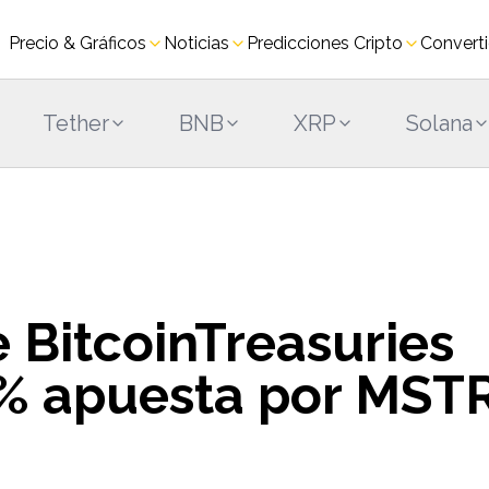
Precio & Gráficos
Noticias
Predicciones Cripto
Converti
Tether
BNB
XRP
Solana
 BitcoinTreasuries
0% apuesta por MST