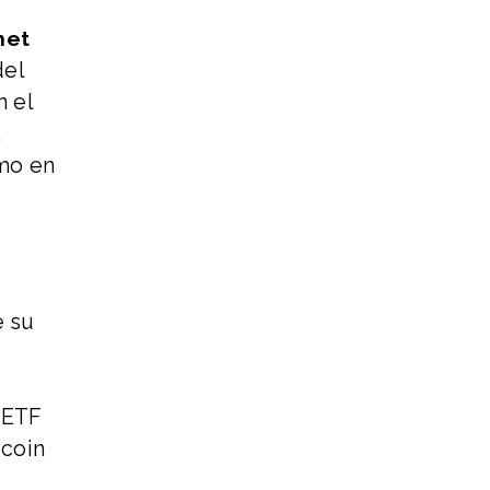
net
del
 el
,
omo en
e su
 ETF
tcoin