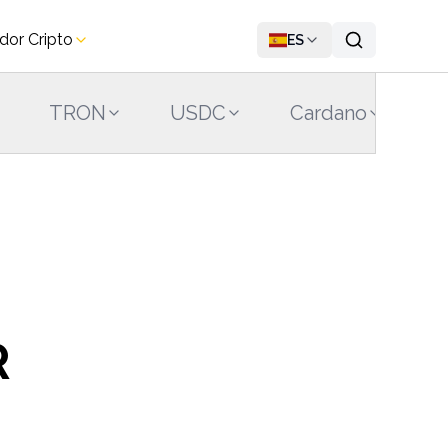
dor Cripto
ES
TRON
USDC
Cardano
S
R