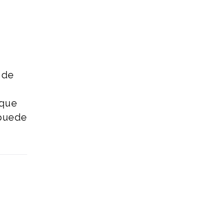
 de
 que
 puede