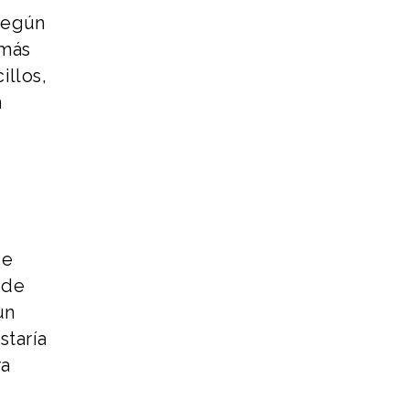
Según
 más
illos,
n
de
 de
un
staría
ra