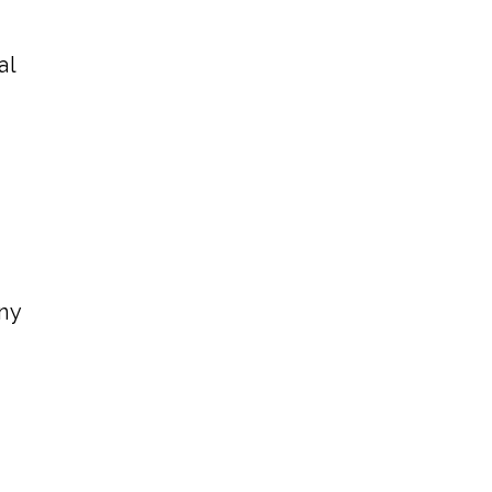
al
ny