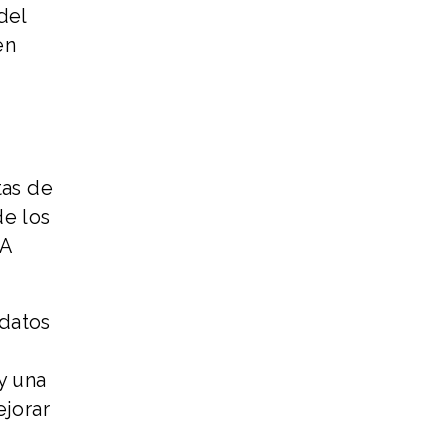
del
én
tas de
de los
IA
 datos
y una
jorar