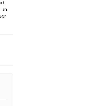
ad,
n un
por