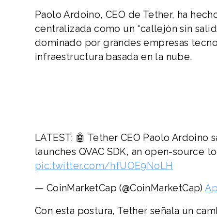
Paolo Ardoino, CEO de Tether, ha hecho
centralizada como un “callejón sin sali
dominado por grandes empresas tecno
infraestructura basada en la nube.
LATEST: 🤖 Tether CEO Paolo Ardoino sa
launches QVAC SDK, an open-source tool
pic.twitter.com/hfUOE9NoLH
— CoinMarketCap (@CoinMarketCap)
Ap
Con esta postura, Tether señala un camb