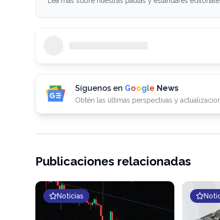
Lea más sobre nuestras pautas y estándares editoriale
Síguenos en
G
o
o
g
l
e
News
Obtén las últimas perspectivas y actualizacion
Publicaciones relacionadas
Noticias
Noti