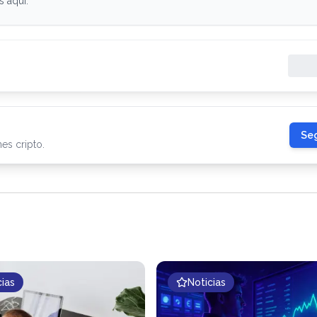
s aquí.
Seg
es cripto.
cias
Noticias