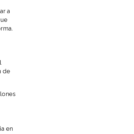
ar a
que
orma.
l
n de
llones
ia en