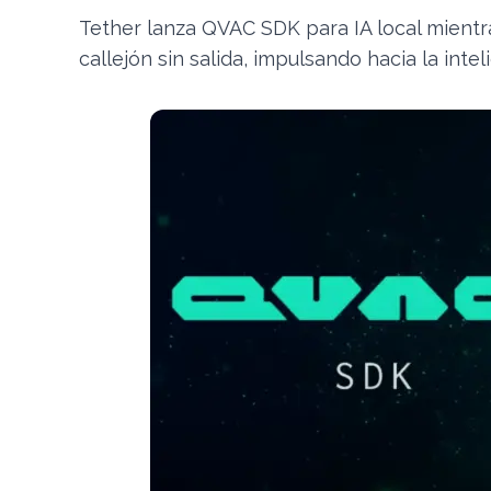
Tether lanza QVAC SDK para IA local mientra
callejón sin salida, impulsando hacia la inte