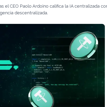
s el CEO Paolo Ardoino califica la IA centralizada c
ligencia descentralizada.