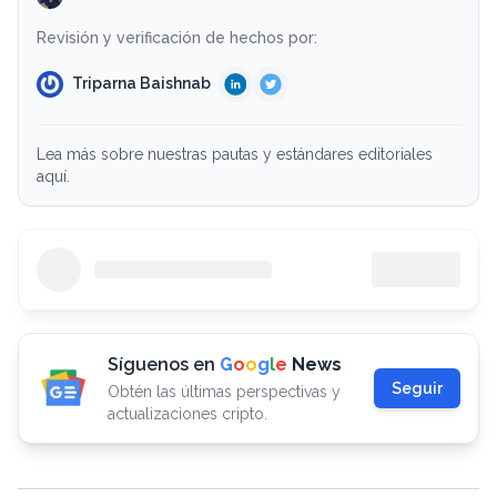
Revisión y verificación de hechos por:
Triparna Baishnab
Lea más sobre nuestras pautas y estándares editoriales
aquí.
Síguenos en
G
o
o
g
l
e
News
Seguir
Obtén las últimas perspectivas y
actualizaciones cripto.