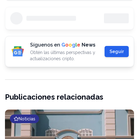
Síguenos en
G
o
o
g
l
e
News
Seguir
Obtén las últimas perspectivas y
actualizaciones cripto.
Publicaciones relacionadas
Noticias