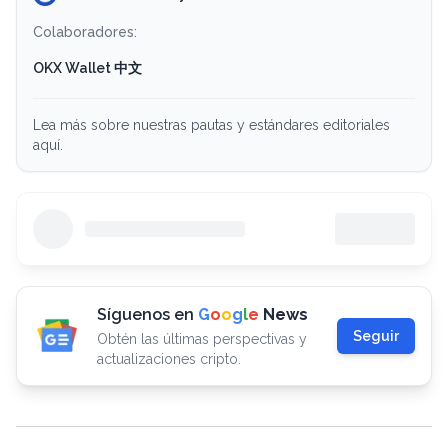
Colaboradores:
OKX Wallet 中文
Lea más sobre nuestras pautas y estándares editoriales
aquí.
Síguenos en
G
o
o
g
l
e
News
Seguir
Obtén las últimas perspectivas y
actualizaciones cripto.