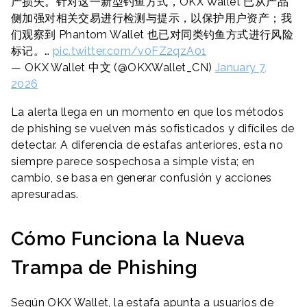
产损失。针对这一新型钓鱼方式，OKX Wallet 已从产品
侧加强对相关交易进行检测与提示，以保护用户资产；我
们观察到 Phantom Wallet 也已对同类钓鱼方式进行风险
标记。…
pic.twitter.com/v0FZ2qzA01
— OKX Wallet 中文 (@OKXWallet_CN)
January 7,
2026
La alerta llega en un momento en que los métodos
de phishing se vuelven más sofisticados y difíciles de
detectar. A diferencia de estafas anteriores, esta no
siempre parece sospechosa a simple vista; en
cambio, se basa en generar confusión y acciones
apresuradas.
Cómo Funciona la Nueva
Trampa de Phishing
Según OKX Wallet, la estafa apunta a usuarios de