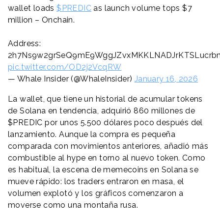
wallet loads
$PREDIC
as launch volume tops $7
million – Onchain.
Address:
2h7Ns9w2grSeQ9mE9WggJZvxMKKLNADJrKTSLucrb
pic.twitter.com/OD2j2VcqRW
— Whale Insider (@WhaleInsider)
January 16, 2026
La wallet, que tiene un historial de acumular tokens
de Solana en tendencia, adquirió 860 millones de
$PREDIC por unos 5.500 dólares poco después del
lanzamiento. Aunque la compra es pequeña
comparada con movimientos anteriores, añadió más
combustible al hype en torno al nuevo token. Como
es habitual, la escena de memecoins en Solana se
mueve rápido: los traders entraron en masa, el
volumen explotó y los gráficos comenzaron a
moverse como una montaña rusa.