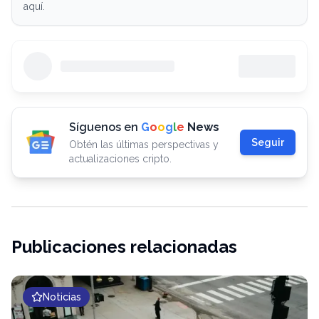
aquí.
Síguenos en
G
o
o
g
l
e
News
Seguir
Obtén las últimas perspectivas y
actualizaciones cripto.
Publicaciones relacionadas
Noticias