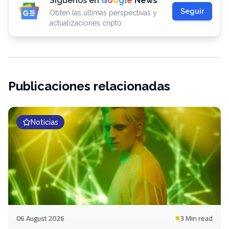
Síguenos en
G
o
o
g
l
e
News
Seguir
Obtén las últimas perspectivas y
actualizaciones cripto.
Publicaciones relacionadas
Noticias
06 August 2026
3 Min
read