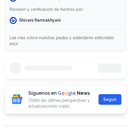
Revisión y verificación de hechos por:
Shivani Ramrakhyani
Lea más sobre nuestras pautas y estándares editoriales
aquí.
Síguenos en
G
o
o
g
l
e
News
Seguir
Obtén las últimas perspectivas y
actualizaciones cripto.