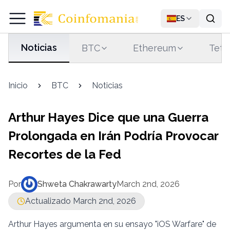
ES
Noticias
BTC
Ethereum
Teth
Inicio
BTC
Noticias
Arthur Hayes Dice que una Guerra
Prolongada en Irán Podría Provocar
Recortes de la Fed
Por
Shweta Chakrawarty
March 2nd, 2026
Actualizado March 2nd, 2026
Arthur Hayes argumenta en su ensayo "iOS Warfare" de