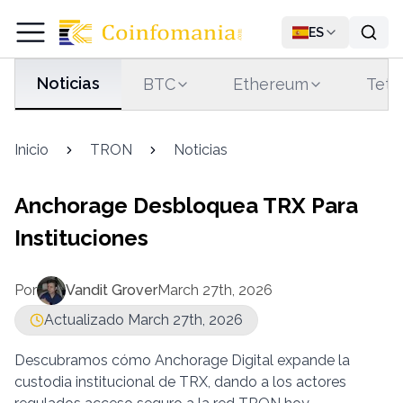
ES
Noticias
BTC
Ethereum
Teth
Inicio
TRON
Noticias
Anchorage Desbloquea TRX Para
Instituciones
Por
Vandit Grover
March 27th, 2026
Actualizado March 27th, 2026
Descubramos cómo Anchorage Digital expande la
custodia institucional de TRX, dando a los actores