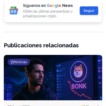
Síguenos en
G
o
o
g
l
e
News
Seguir
Obtén las últimas perspectivas y
actualizaciones cripto.
Publicaciones relacionadas
Noticias