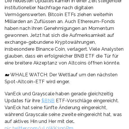
Die neuesten Updates kamen in einer Zeit steigender
institutioneller Nachfrage nach digitalen
Vermögenswerten. Bitcoin ETFs ziehen weiterhin
Milliarden an Zuflüssen an. Auch Ethereum-Fonds
haben nach ihren Genehmigungen an Momentum
gewonnen. Jetzt hat sich die Aufmerksamkeit auf
exchange-gebundene Kryptowährungen,
insbesondere Binance Coin, verlagert. Viele Analysten
glauben, dass ein erfolgreicher BNB ETF die Tür für
eine breitere Akzeptanz von Altcoins öffnen könnte.
🐋 WHALE WATCH: Der Wettlauf um den nächsten
Spot-Altcoin-ETF wird enger.
VanEck und Grayscale haben gerade gleichzeitig
Updates für ihre
$BNB
ETF-Vorschläge eingereicht.
VanEck hat seine fünfte Änderung eingereicht,
während Grayscale seine zweite eingereicht hat, was
auf aktives Hin und Her mit der…
pic.twitter.com/uL0WK3q0Pm