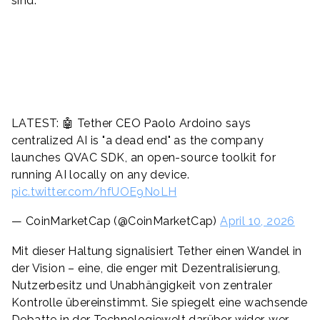
sind.
LATEST: 🤖 Tether CEO Paolo Ardoino says
centralized AI is "a dead end" as the company
launches QVAC SDK, an open-source toolkit for
running AI locally on any device.
pic.twitter.com/hfUOE9NoLH
— CoinMarketCap (@CoinMarketCap)
April 10, 2026
Mit dieser Haltung signalisiert Tether einen Wandel in
der Vision – eine, die enger mit Dezentralisierung,
Nutzerbesitz und Unabhängigkeit von zentraler
Kontrolle übereinstimmt. Sie spiegelt eine wachsende
Debatte in der Technologiewelt darüber wider, wer