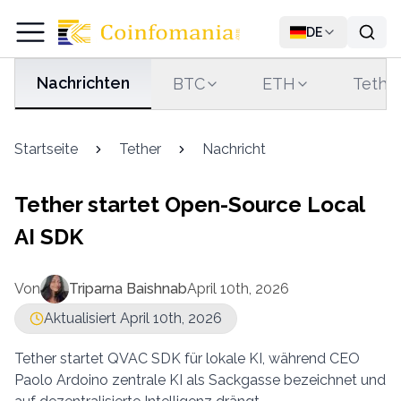
DE
Nachrichten
BTC
ETH
Tethe
Startseite
Tether
Nachricht
Tether startet Open-Source Local
AI SDK
Von
Triparna Baishnab
April 10th, 2026
Aktualisiert April 10th, 2026
Tether startet QVAC SDK für lokale KI, während CEO
Paolo Ardoino zentrale KI als Sackgasse bezeichnet und