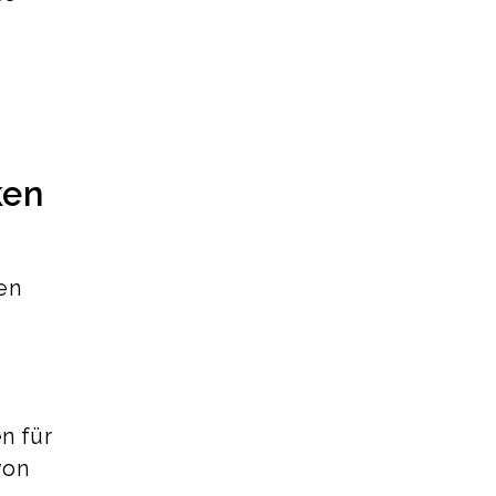
ken
len
n für
von