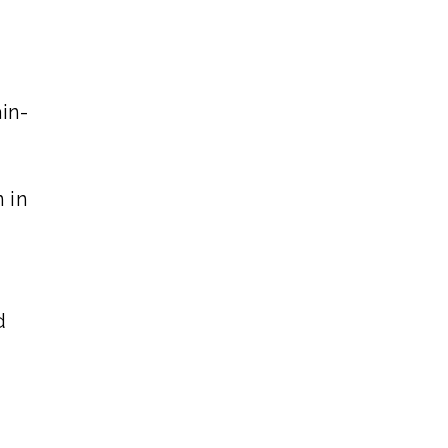
in-
 in
d