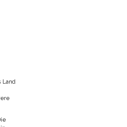
-
s Land
rere
Die