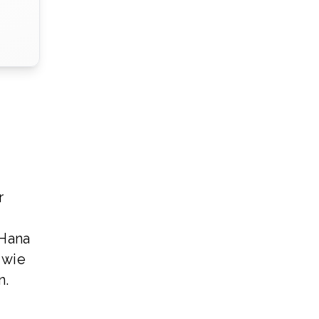
r
 Hana
 wie
n.