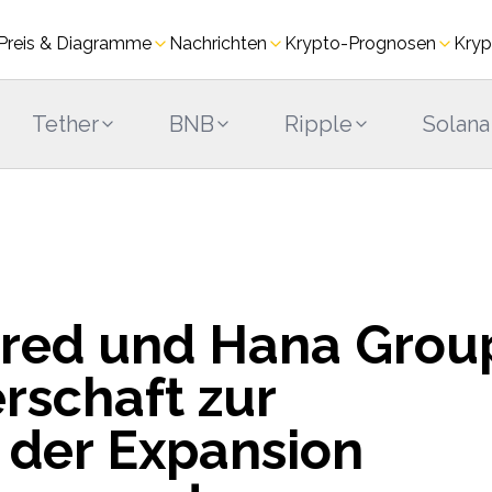
Preis & Diagramme
Nachrichten
Krypto-Prognosen
Kryp
Tether
BNB
Ripple
Solana
ered und Hana Grou
rschaft zur
 der Expansion