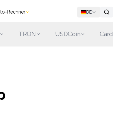
to-Rechner
DE
TRON
USDCoin
Cardano
p