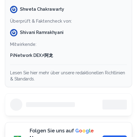
Shweta Chakrawarty
Überprüft & Faktencheck von:
Shivani Ramrakhyani
Mitwirkende:
PiNetwork DEX⚡️阿龙
Lesen Sie hier mehr über unsere redaktionellen Richtlinien
& Standards.
Folgen Sie uns auf
G
o
o
g
l
e