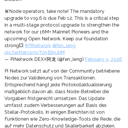
🚨Node operators, take note! The mandatory
upgrade to v19.6 is due Feb 12. This is a critical step
in a multi-stage protocol upgrade to strengthen the
network for our 16M+ Mainnet Pioneers and the
upcoming Open Network. Keep our foundation
strong💥
#PiNetwork
@fen_leng
pic.twitter.com/f05EbnJjIM
— PiNetwork DEX⚡️阿龙 (@fen_leng)
February 9, 2026
Pi Network setzt auf von der Community betriebene
Nodes zur Validierung von Transaktionen.
Entsprechend hängt jede Protokollaktualisierung
maßgeblich davon ab, dass Node-Betreiber die
Vorgaben fristgerecht umsetzen. Das Update
umfasst zudem Verbesserungen auf Basis des
Stellar-Protokolls. In einigen Berichten ist von
Funktionen wie Zero-Knowledge-Tools die Rede, die
auf mehr Datenschutz und Skalierbarkeit abzielen.