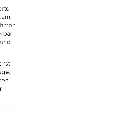
erte
ntum,
nehmen
erbar
 und
chst,
age,
sen.
r