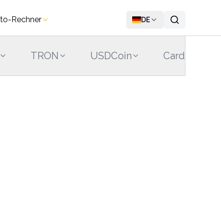
to-Rechner
DE
TRON
USDCoin
Cardano