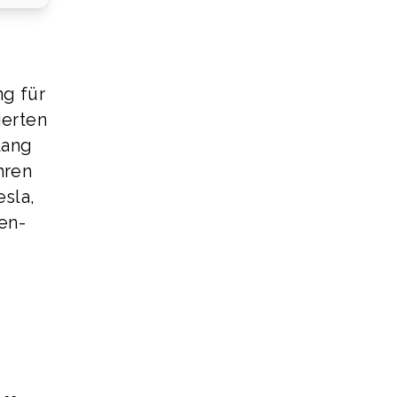
ng für
ierten
lang
hren
sla,
en-