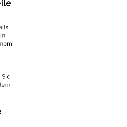
ile
eils
ln
einem
r
 Sie
dern
e