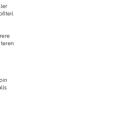
ler
oßteil
rere
iteren
oin
lls