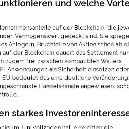
funktionieren und welche Vorte
nternehmensanteile auf der Blockchain, die jew
enden Vermögenswert gedeckt sind. Sie spiege
es Anlegern, Bruchteile von Aktien schon ab 
g auf der Blockchain dauert das Settlement nur
ich zudem frei zwischen kompatiblen Wallets
eFi-Anwendungen als Sicherheit einsetzen ode
er EU bedeutet das eine deutliche Veränderung:
 eingeschränkte Handelskanäle angewiesen, son
trolle.
n starkes Investoreninteress
cks im Juni vollzogen hat, erreichten die