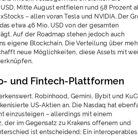
USD. Mitte August entfielen rund 58 Prozent al
f xStocks – allen voran Tesla und NVIDIA. Der Gr
, das etwa 46 Mio. USD von der gesamten
trägt. Auf der Roadmap stehen jedoch auch
s eigene Blockchain. Die Verteilung über meh
hafft neue Möglichkeiten, diese Assets mit we
verknüpfen.
- und Fintech-Plattformen
rkenswert. Robinhood, Gemini, Bybit und KuC
enisierte US-Aktien an. Die Nasdaq hat ebenfa
nt einzusteigen – allerdings mit einem
tz, der im Gegensatz zu Krakens offenem und
terschied ist entscheidend: Ein interoperables