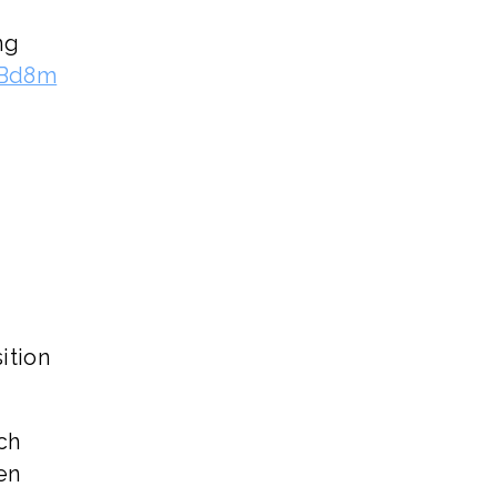
ng
yBd8m
ition
ch
en