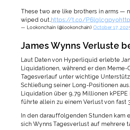
These two are like brothers in arms — n
wiped out.
https://t.co/P6lglcgpyo
htt
— Lookonchain (@lookonchain)
October 17, 202
James Wynns Verluste b
Laut Daten von Hyperliquid erlebte J
Liquidationen, während er den Meme-Co
Tagesverlauf unter wichtige Unterstüt
Schließung seiner Long-Positionen aus
Liquidation über 9,79 Millionen kPEPE 
führte allein zu einem Verlust von fast
In den darauffolgenden Stunden kam e
sich Wynns Tagesverlust auf mehrere t