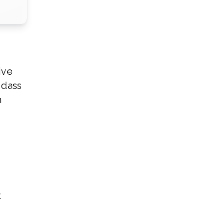
ive
 dass
n
t