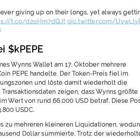
ever giving up on their longs, yet always getti
ps://t.co/d2oHm7dQJt
pic.twitter.com/UvwLl
5
ei $kPEPE
ames Wynns Wallet am 17. Oktober mehrere
in PEPE handelte. Der Token-Preis fiel im
zungszonen und löste damit wiederholt die
. Transaktionsdaten zeigen, dass Wynns größte
im Wert von rund 66.000 USD betraf. Diese Pos
 3.800 USDC.
s zu mehreren kleineren Liquidationen, wodur
ausend Dollar summierte. Trotz der wiederholt