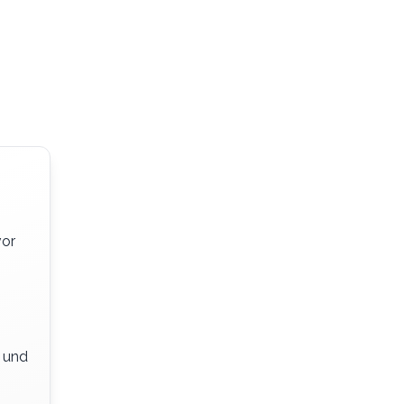
vor
r und