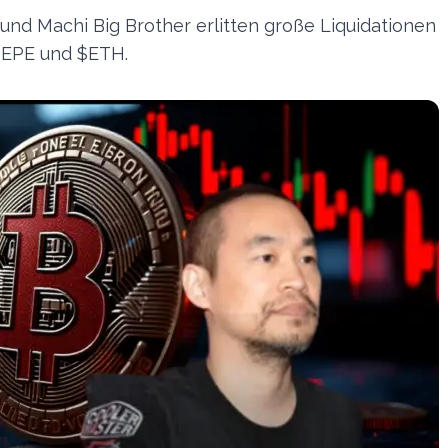
d Machi Big Brother erlitten große Liquidationen
PEPE und $ETH.