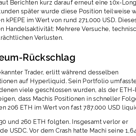
ut Berichten kurz darauf erneut eine 10x-Lon
tunden später wurde diese Position teilweise 
onen kPEPE im Wert von rund 271.000 USD. Diese
ten Handelsaktivität: Mehrere Versuche, technis
rächtlichen Verlusten.
ereum-Rückschlag
ekannter Trader, erlitt während desselben
ionen auf Hyperliquid. Sein Portfolio umfasst
denen viele geschlossen wurden, als der ETH-
eigen, dass Machis Positionen in schneller Folg
en 206 ETH im Wert von fast 787.000 USD liquid
30 und 260 ETH folgten. Insgesamt verlor er
de USDC. Vor dem Crash hatte Machi seine 1,6