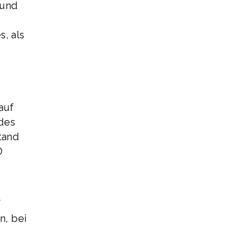
 und
s, als
auf
des
tand
D
f
n, bei