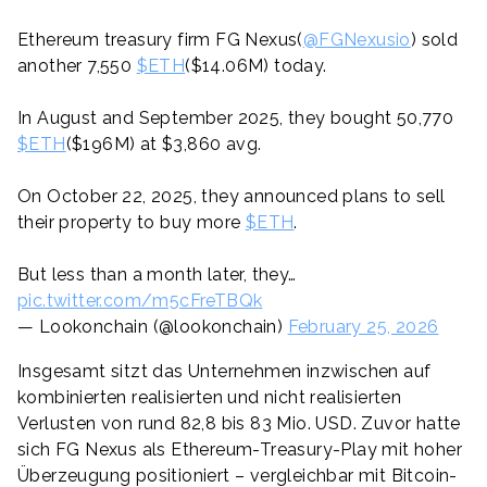
Ethereum treasury firm FG Nexus(
@FGNexusio
) sold
another 7,550
$ETH
($14.06M) today.
In August and September 2025, they bought 50,770
$ETH
($196M) at $3,860 avg.
On October 22, 2025, they announced plans to sell
their property to buy more
$ETH
.
But less than a month later, they…
pic.twitter.com/m5cFreTBQk
— Lookonchain (@lookonchain)
February 25, 2026
Insgesamt sitzt das Unternehmen inzwischen auf
kombinierten realisierten und nicht realisierten
Verlusten von rund 82,8 bis 83 Mio. USD. Zuvor hatte
sich FG Nexus als Ethereum-Treasury-Play mit hoher
Überzeugung positioniert – vergleichbar mit Bitcoin-