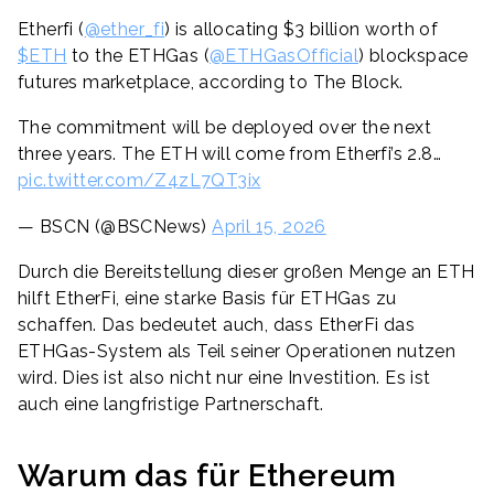
Etherfi (
@ether_fi
) is allocating $3 billion worth of
$ETH
to the ETHGas (
@ETHGasOfficial
) blockspace
futures marketplace, according to The Block.
The commitment will be deployed over the next
three years. The ETH will come from Etherfi’s 2.8…
pic.twitter.com/Z4zL7QT3ix
— BSCN (@BSCNews)
April 15, 2026
Durch die Bereitstellung dieser großen Menge an ETH
hilft EtherFi, eine starke Basis für ETHGas zu
schaffen. Das bedeutet auch, dass EtherFi das
ETHGas-System als Teil seiner Operationen nutzen
wird. Dies ist also nicht nur eine Investition. Es ist
auch eine langfristige Partnerschaft.
Warum das für Ethereum