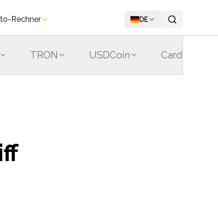
to-Rechner
DE
TRON
USDCoin
Cardano
ff