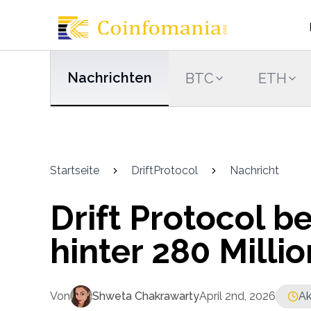
Nachrichten
BTC
ETH
Startseite
DriftProtocol
Nachricht
Drift Protocol b
hinter 280 Milli
Von
Shweta Chakrawarty
April 2nd, 2026
Ak