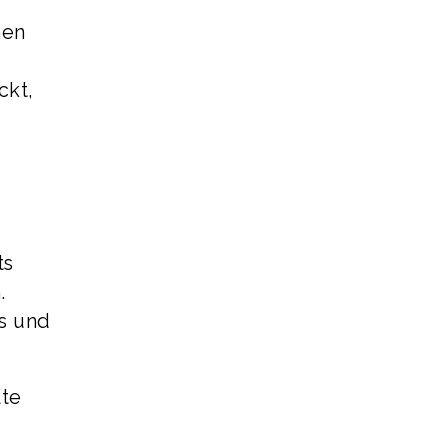
hen
ckt,
ts
.
s und
lte