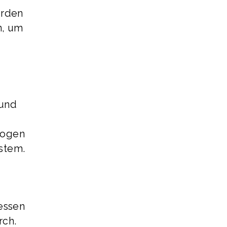
urden
n, um
 und
zogen
stem.
essen
rch.