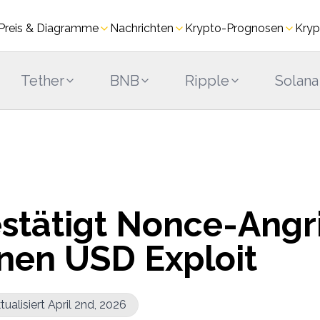
Preis & Diagramme
Nachrichten
Krypto-Prognosen
Kryp
Tether
BNB
Ripple
Solana
estätigt Nonce-Angri
onen USD Exploit
tualisiert April 2nd, 2026