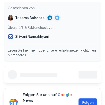
Geschrieben von:
Triparna Baishnab
Überprüft & Faktencheck von:
Shivani Ramrakhyani
Lesen Sie hier mehr über unsere redaktionellen Richtlinien
& Standards.
Folgen Sie uns auf
G
o
o
g
l
e
News
Folgen