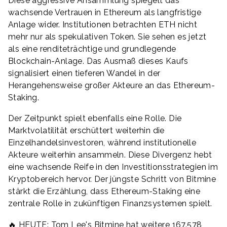
Diese aggressive Ansammlung spiegelt das
wachsende Vertrauen in Ethereum als langfristige
Anlage wider. Institutionen betrachten ETH nicht
mehr nur als spekulativen Token. Sie sehen es jetzt
als eine renditeträchtige und grundlegende
Blockchain-Anlage. Das Ausmaß dieses Kaufs
signalisiert einen tieferen Wandel in der
Herangehensweise großer Akteure an das Ethereum-
Staking.
Der Zeitpunkt spielt ebenfalls eine Rolle. Die
Marktvolatilität erschüttert weiterhin die
Einzelhandelsinvestoren, während institutionelle
Akteure weiterhin ansammeln. Diese Divergenz hebt
eine wachsende Reife in den Investitionsstrategien im
Kryptobereich hervor. Der jüngste Schritt von Bitmine
stärkt die Erzählung, dass Ethereum-Staking eine
zentrale Rolle in zukünftigen Finanzsystemen spielt.
🔥 HEUTE: Tom Lee's Bitmine hat weitere 167.578